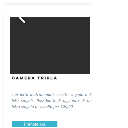
CAMERA tripla
con letto matrimoniale e letto singolo o 3
letti singoli. Possibilità di aggiunta di un
letto singolo a castello per €20,00
Prenota ora