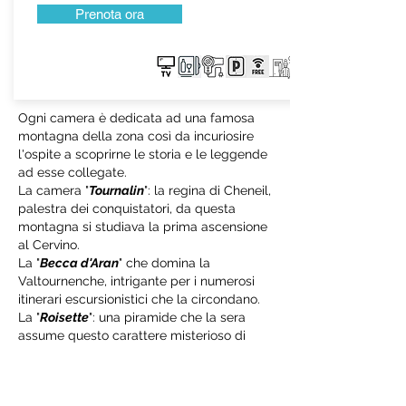
Prenota ora
Ogni camera è dedicata ad una famosa
montagna della zona così da incuriosire
l'ospite a scoprirne le storia e le leggende
ad esse collegate.
La camera "
Tournalin
": la regina di Cheneil,
palestra dei conquistatori, da questa
montagna si studiava la prima ascensione
al Cervino.
La "
Becca d'Aran
" che domina la
Valtournenche, intrigante per i numerosi
itinerari escursionistici che la circondano.
La "
Roisette
": una piramide che la sera
assume questo carattere misterioso di
colore roseo fino al tramonto.
La "
Chateau des Dames
": sulla cui cima si
dice che vivono le fate e durante la notte