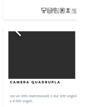
CAMERA quadrupla
con un letto matrimoniale e due letti singoli
o 4 letti singoli.